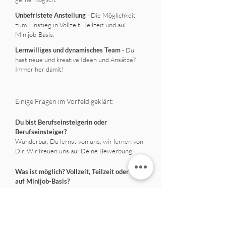
Unbefristete Anstellung
- Die Möglichkeit
zum Einstieg in Vollzeit, Teilzeit und auf
Minijob-Basis.
Lernwilliges und dynamisches Team
- Du
hast neue und kreative Ideen und Ansätze?
Immer her damit!
Einige Fragen im Vorfeld geklärt:
Du bist Berufseinsteigerin oder
Berufseinsteiger?
Wunderbar, Du lernst von uns, wir lernen von
Dir. Wir freuen uns auf Deine Bewerbung.
Was ist möglich? Vollzeit, Teilzeit oder auch
auf Minijob-Basis?
Melde Dich gerne bei uns. Gemeinsam finden
wir das beste Modell.
Bei der Therapie von ... fühle ich mich