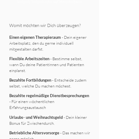
Vollzeit, Teilzeit oder auf Minijob-Basis
Womit möchten wir Dich überzeugen?
Einen eigenen Therapieraum
- Dein eigener
Arbeitsplatz, den du gerne individuell
mitgestalten darfst.
Flexible Arbeitszeiten
- Bestimme selbst,
wann Du deine Patientinnen und Patienten
einplanst.
Bezahlte Fortbildungen
- Entscheide zudem
selbst, welche Du machen möchest.
Bezahlte regelmäßige Dienstbesprechungen
- Für einen wöchentlichen
Erfahrungsaustausch
Urlaubs- und Weihnachtsgeld
- Dein kleiner
Bonus für Zwischendurch.
Betriebliche Altersvorsorge
- Das machen wir
gerne möglich.