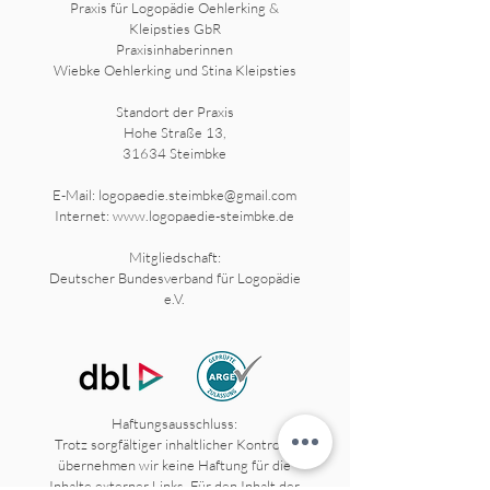
Praxis für Logopädie Oehlerking &
Kleipsties GbR
Praxisinhaberinnen
Wiebke Oehlerking und Stina Kleipsties
Standort der Praxis
Hohe Straße 13,
31634 Steimbke
E-Mail:
logopaedie.steimbke@gmail.com
Internet: www.logopaedie-steimbke.de
Mitgliedschaft:
Deutscher Bundesverband für Logopädie
e.V.
Haftungsausschluss:
Trotz sorgfältiger inhaltlicher Kontrolle
übernehmen wir keine Haftung für die
Inhalte externer Links. Für den Inhalt der